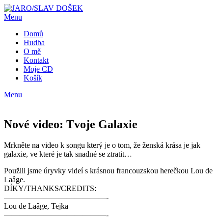
Přejdi
na
Menu
obsah
Domů
Hudba
O mě
Kontakt
Moje CD
Košík
Menu
Nové video: Tvoje Galaxie
Zveřejněno
od
Mrkněte na video k songu který je o tom, že ženská krása je jak
v
dosekcz
galaxie, ve které je tak snadné se ztratit…
1
Použili jsme úryvky videí s krásnou francouzskou herečkou Lou de
listopadu,
Laâge.
2021
17
DÍKY/THANKS/CREDITS:
května,
—————————————-
2022
Lou de Laâge, Tejka
—————————————-