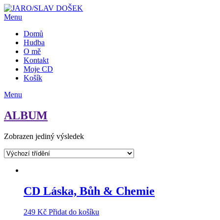
Přejdi
na
Menu
obsah
Domů
Hudba
O mě
Kontakt
Moje CD
Košík
Menu
ALBUM
Zobrazen jediný výsledek
CD Láska, Bůh & Chemie
249
Kč
Přidat do košíku