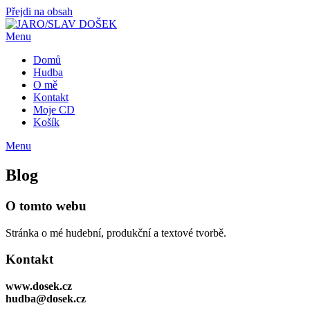
Přejdi na obsah
Menu
Domů
Hudba
O mě
Kontakt
Moje CD
Košík
Menu
Blog
O tomto webu
Stránka o mé hudební, produkční a textové tvorbě.
Kontakt
www.dosek.cz
hudba@dosek.cz